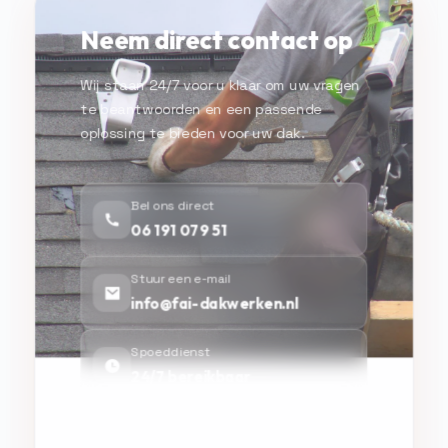
Neem direct contact op
Wij staan 24/7 voor u klaar om uw vragen
te beantwoorden en een passende
oplossing te bieden voor uw dak.
Bel ons direct
06 191 079 51
Stuur een e-mail
info@fai-dakwerken.nl
Spoeddienst
24/7 bereikbaar